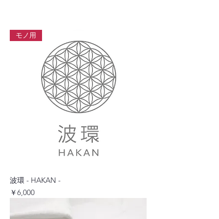
モノ用
波環 - HAKAN -
価格
￥6,000